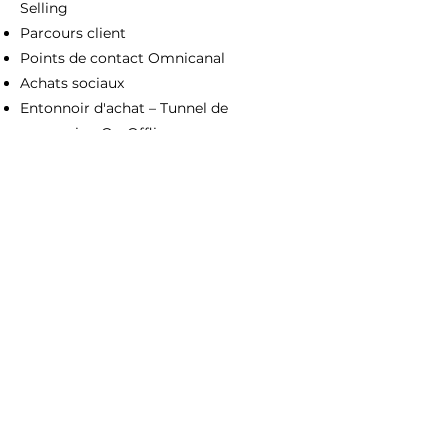
Selling​
Parcours client​
Points de contact Omnicanal​
Achats sociaux​
Entonnoir d'achat – Tunnel de
conversion On-Offline
S'inscrire
Contactez-nous
01 44 83 8
1 50
esmodpro@esmod.com