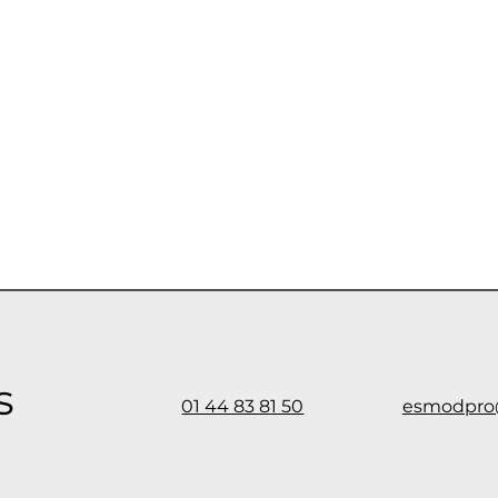
us
01 44 83 81 50
esmodpr