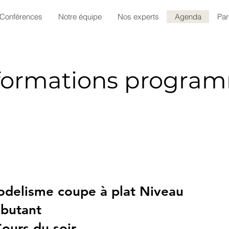
Conférences
Notre équipe
Nos experts
Agenda
Par
formations progra
delisme coupe à plat Niveau
butant
Cours du soir