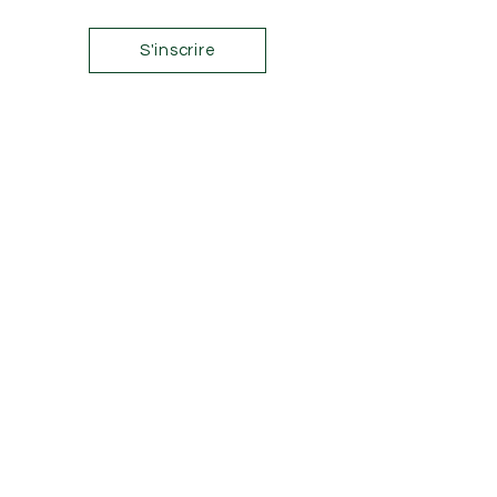
S'inscrire
Contactez-nous
01 44 83 81 50
esmodpro@esmod.com