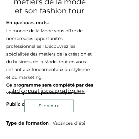
métiers de la mode
et son fashion tour
En quelques mots:
Le monde de la Mode vous offre de
nombreuses opportunités
professionnelles ! Découvrez les
spécialités des métiers de la création et
du business de la Mode, tout en vous
initiant aux fondamentaux du stylisme
et du marketing.
Ce programme sera complété par des
Informations pratiques
visites guidées par nos experts.
Public concerné :
Tout public
S'inscrire
Type de formation
: Vacances d'été